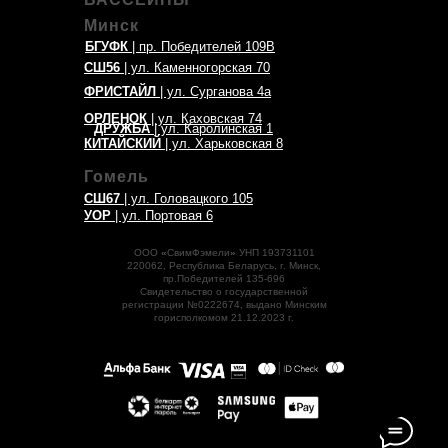
Минск
БГУФК
| пр. Победителей 109В
СШ56
| ул. Каменногорская 70
ФРИСТАЙЛ
| ул. Сурганова 4а
ОРЛЕНОК
| ул. Каховская 74
ДРУЖБА
| ул. Каролинская 1
КИТАЙСКИЙ
| ул. Харьковская 8
Гомель
СШ67
| ул. Головацкого 105
УОР
| ул. Портовая 6
ООО
«
СвимФэмели
»
УНП 193731101
220062, Республика Беларусь, г. Минск,
пр.Победителей 135-696
Свидетельство о государственной
регистрации №0222674, выдано Минским
горисполкомом 21.12.2023 г.