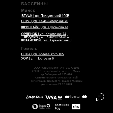
БАССЕЙНЫ
Минск
БГУФК
| пр. Победителей 109В
СШ56
| ул. Каменногорская 70
ФРИСТАЙЛ
| ул. Сурганова 4а
ОРЛЕНОК
| ул. Каховская 74
ДРУЖБА
| ул. Каролинская 1
КИТАЙСКИЙ
| ул. Харьковская 8
Гомель
СШ67
| ул. Головацкого 105
УОР
| ул. Портовая 6
ООО
«
СвимФэмели
»
УНП 193731101
220062, Республика Беларусь, г. Минск,
пр.Победителей 135-696
Свидетельство о государственной
регистрации №0222674, выдано Минским
горисполкомом 21.12.2023 г.