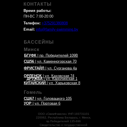
КОНТАКТЫ
Время работы:
ПН-ВС 7:00-20:00
Телефон:
+375291380808
Email:
info@family-swimming.by
БАССЕЙНЫ
Минск
БГУФК
| пр. Победителей 109В
СШ56
| ул. Каменногорская 70
ФРИСТАЙЛ
| ул. Сурганова 4а
ОРЛЕНОК
| ул. Каховская 74
ДРУЖБА
| ул. Каролинская 1
КИТАЙСКИЙ
| ул. Харьковская 8
Гомель
СШ67
| ул. Головацкого 105
УОР
| ул. Портовая 6
ООО
«
СвимФэмели
»
УНП 193731101
220062, Республика Беларусь, г. Минск,
пр.Победителей 135-696
Свидетельство о государственной