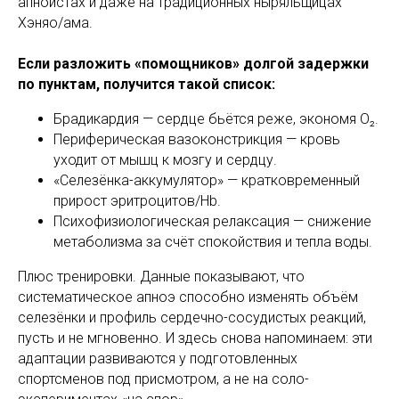
апноистах и даже на традиционных ныряльщицах
Хэняо/ама.
Если разложить «помощников» долгой задержки
по пунктам, получится такой список:
Брадикардия — сердце бьётся реже, экономя O₂.
Периферическая вазоконстрикция — кровь
уходит от мышц к мозгу и сердцу.
«Селезёнка-аккумулятор» — кратковременный
прирост эритроцитов/Hb.
Психофизиологическая релаксация — снижение
метаболизма за счёт спокойствия и тепла воды.
Плюс тренировки. Данные показывают, что
систематическое апноэ способно изменять объём
селезёнки и профиль сердечно-сосудистых реакций,
пусть и не мгновенно. И здесь снова напоминаем: эти
адаптации развиваются у подготовленных
спортсменов под присмотром, а не на соло-