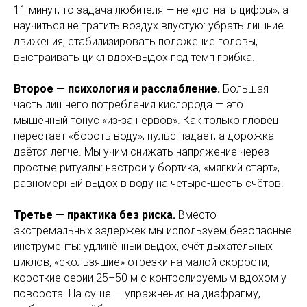
11 минут, то задача любителя — не «догнать цифры», а
научиться не тратить воздух впустую: убрать лишние
движения, стабилизировать положение головы,
выстраивать цикл вдох-выдох под темп грибка.
Второе — психология и расслабление.
Большая
часть лишнего потребления кислорода — это
мышечный тонус «из-за нервов». Как только пловец
перестаёт «бороть воду», пульс падает, а дорожка
даётся легче. Мы учим снижать напряжение через
простые ритуалы: настрой у бортика, «мягкий старт»,
равномерный выдох в воду на четыре-шесть счётов.
Третье — практика без риска.
Вместо
экстремальных задержек мы используем безопасные
инструменты: удлинённый выдох, счёт дыхательных
циклов, «скользящие» отрезки на малой скорости,
короткие серии 25–50 м с контролируемым вдохом у
поворота. На суше — упражнения на диафрагму,