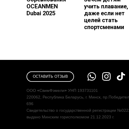
OCEANMEN
учить плавание,
Dubai 2025
даже если нет
целей стать
спортсменами
ОСТАВИТЬ ОТЗЫВ
ООО
«
СвимФэмели
»
УНП 193731101
220062, Республика Беларусь, г. Минск, пр.Победите
696
Свидетельство о государственной регистрации №022
выдано Минским горисполкомом 21.12.2023 г.