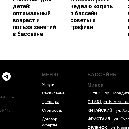
детей:
неделю ходить
оптимальный
в бассейн:
возраст и
советы и
польза занятий
графики
в бассейне
МЕНЮ
БАССЕЙНЫ
Услуги
Минск
Расписание
БГУФК
| пр. Победит
лей 135-
Тренеры
СШ56
| ул. Каменног
2674,
Стоимость
КИТАЙСКИЙ
| ул. Ха
Договор
ФРИСТАЙЛ
| ул. Сур
оферты
ОРЛЕНОК
| ул. Кахов