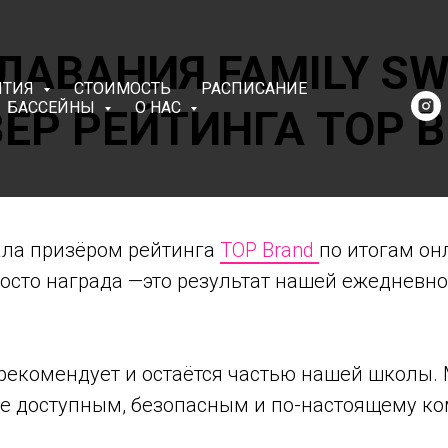
ЛАВАНИЯ FAMILY SW
ЯТИЯ
СТОИМОСТЬ
РАСПИСАНИЕ
БАССЕЙНЫ
О НАС
ЁР РЕЙТИНГА TOP 
ала призёром рейтинга
TOP Brand
по итогам он
росто награда —это результат нашей ежедневно
 рекомендует и остаётся частью нашей школы.
ие доступным, безопасным и по-настоящему к