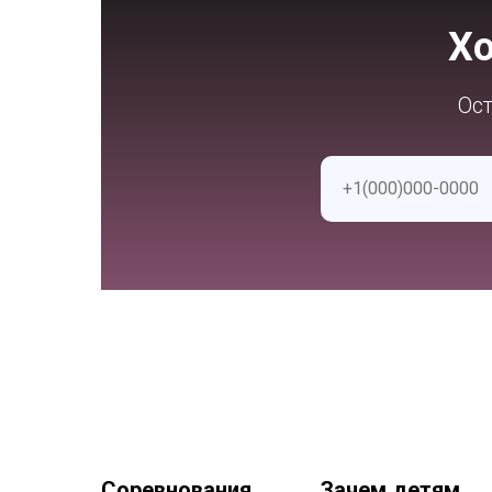
Хо
Ост
Соревнования
Зачем детям