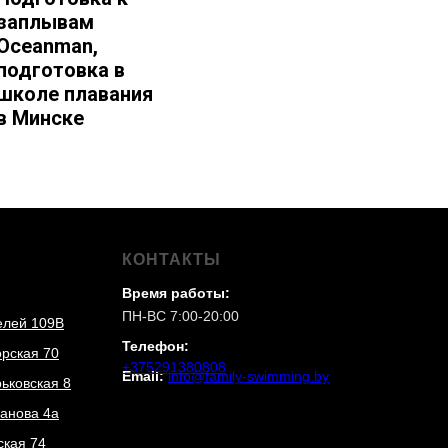
заплывам
Oceanman,
подготовка в
школе плавания
в Минске
КОНТАКТЫ
Время работы:
ПН-ВС 7:00-20:00
елей 109В
Телефон:
орская 70
+375291380808
Email:
info@family-swimming.by
рьковская 8
ганова 4а
ская 74